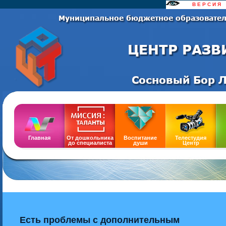
......
В Е Р С И Я
..
Сайт
Главная
От дошкольника
Воспитание
Телестудия
до специалиста
души
Центр
Есть проблемы с дополнительным