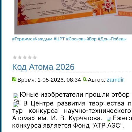
#ГордимсяКаждым
#ЦРТ
#СосновыйБор
#ДеньПобеды
Код Атома 2026
Время: 1-05-2026, 08:34
Автор:
zamdir
Юные изобретатели прошли отбор 
В Центре развития творчества 
тур конкурса научно‑техническог
Атома» им. И. В. Курчатова.
Ежего
конкурса является Фонд "АТР АЭС".