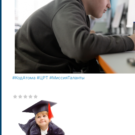
#КодАтома
#ЦРТ
#МиссияТаланты