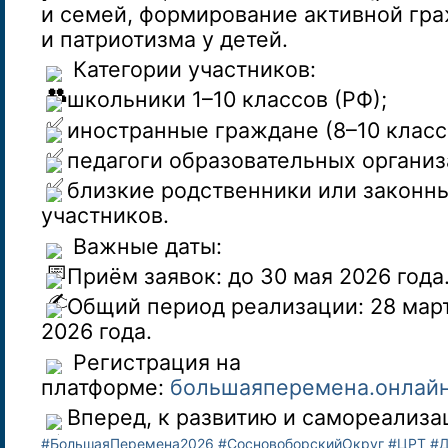
и семей, формирование активной гр
и патриотизма у детей.
Категории участников:
школьники 1–10 классов (РФ);
иностранные граждане (8–10 класс
педагоги образовательных организ
близкие родственники или законн
участников.
Важные даты:
Приём заявок: до 30 мая 2026 года
Общий период реализации: 28 мар
2026 года.
Регистрация на
платформе:
большаяперемена.онлай
Вперед, к развитию и самореализа
#БольшаяПеремена2026
#СосновоборскийОкруг
#ЦРТ
#Д