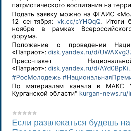
патриотического воспитания на терри
Подать заявку можно на ФГАИС «Мо
12 сентября:
vk.cc/cYHQqQ
. Итоги 
ноябре в рамках Всероссийского
форума.
Положение о проведении Наци
«Патриот»:
disk.yandex.ru/d/UWAXvg3Z
Пресс-пакет Национал
«Патриот»:
disk.yandex.ru/d/AYd0BpKi..
#РосМолодежь
#НациональнаяПрем
По материалам канала в МАКС 
Курганской области"
kurgan-news.ru/in
Если развлекаться будешь на