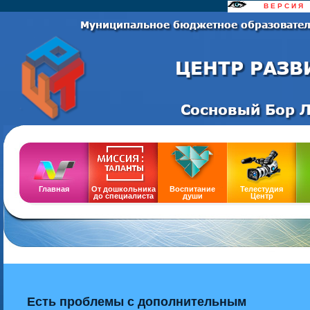
......
В Е Р С И Я
..
Сайт
Главная
От дошкольника
Воспитание
Телестудия
до специалиста
души
Центр
Есть проблемы с дополнительным